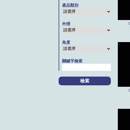
產品類別
外徑
角度
關鍵字檢索