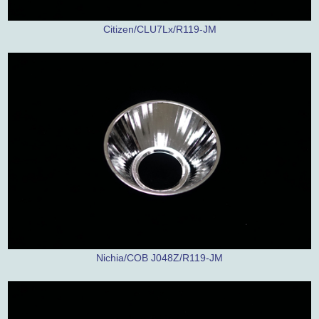
Citizen/CLU7Lx/R119-JM
Nichia/COB J048Z/R119-JM