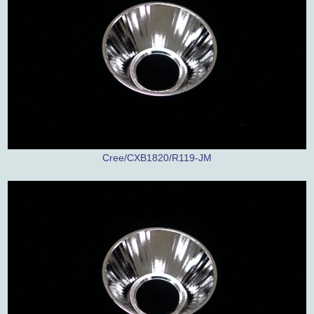
Cree/CXB1820/R119-JM